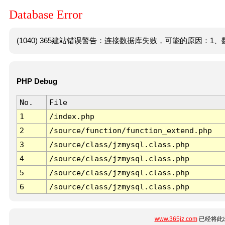
Database Error
(1040) 365建站错误警告：连接数据库失败，可能的原因：1、数
PHP Debug
No.
File
1
/index.php
2
/source/function/function_extend.php
3
/source/class/jzmysql.class.php
4
/source/class/jzmysql.class.php
5
/source/class/jzmysql.class.php
6
/source/class/jzmysql.class.php
www.365jz.com
已经将此