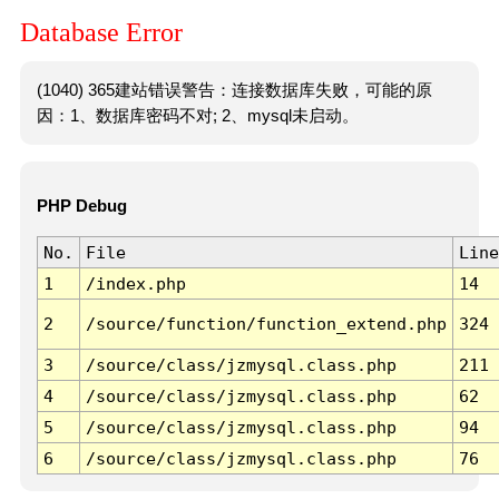
Database Error
(1040) 365建站错误警告：连接数据库失败，可能的原
因：1、数据库密码不对; 2、mysql未启动。
PHP Debug
No.
File
Line
1
/index.php
14
2
/source/function/function_extend.php
324
3
/source/class/jzmysql.class.php
211
4
/source/class/jzmysql.class.php
62
5
/source/class/jzmysql.class.php
94
6
/source/class/jzmysql.class.php
76