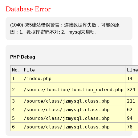
Database Error
(1040) 365建站错误警告：连接数据库失败，可能的原
因：1、数据库密码不对; 2、mysql未启动。
PHP Debug
No.
File
Line
1
/index.php
14
2
/source/function/function_extend.php
324
3
/source/class/jzmysql.class.php
211
4
/source/class/jzmysql.class.php
62
5
/source/class/jzmysql.class.php
94
6
/source/class/jzmysql.class.php
76