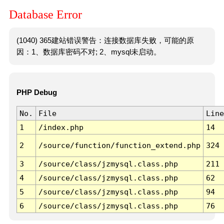
Database Error
(1040) 365建站错误警告：连接数据库失败，可能的原
因：1、数据库密码不对; 2、mysql未启动。
PHP Debug
No.
File
Line
1
/index.php
14
2
/source/function/function_extend.php
324
3
/source/class/jzmysql.class.php
211
4
/source/class/jzmysql.class.php
62
5
/source/class/jzmysql.class.php
94
6
/source/class/jzmysql.class.php
76