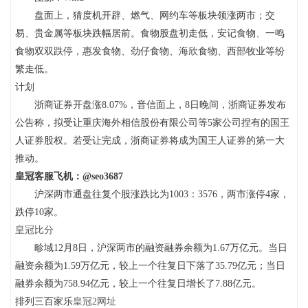
盘面上，猜度机开辟、燃气、网约车等板块领涨两市；交
易、贵金属等板块跌幅居前。食物股盘初走低，安记食物、一鸣
食物双双跌停，惠发食物、劲仔食物、海欣食物、西部牧业等纷
繁走低。
计划
浙商证券开盘涨8.07%，音信面上，8日晚间，浙商证券发布
公告称，拟受让重庆海外相信股份有限公司等5家公司捏有的国王
人证券股权。若受让完成，浙商证券将成为国王人证券的第一大
推动。
皇冠客服飞机：@seo3687
沪深两市通盘往复个股涨跌比为1003：3576，两市涨停4家，
跌停10家。
皇冠比分
畛域12月8日，沪深两市的融资融券余额为1.67万亿元。当日
融资余额为1.59万亿元，较上一个往复日下落了35.79亿元；当日
融券余额为758.94亿元，较上一个往复日增长了7.88亿元。
排列三百家乐
皇冠2网址