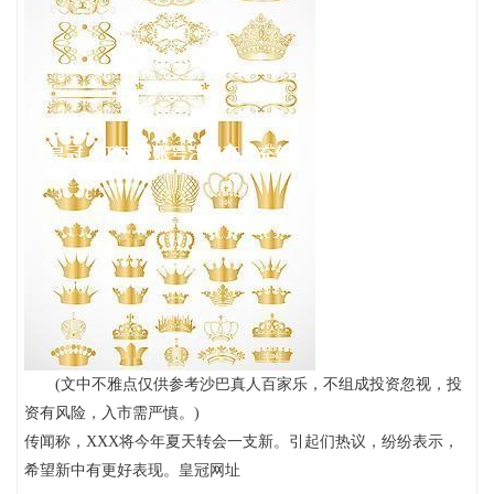
(文中不雅点仅供参考沙巴真人百家乐，不组成投资忽视，投
资有风险，入市需严慎。)
传闻称，XXX将今年夏天转会一支新。引起们热议，纷纷表示，
希望新中有更好表现。皇冠网址