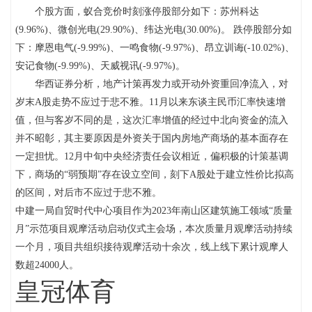
个股方面，蚁合竞价时刻涨停股部分如下：苏州科达
(9.96%)、微创光电(29.90%)、纬达光电(30.00%)。 跌停股部分如
下：摩恩电气(-9.99%)、一鸣食物(-9.97%)、昂立训诲(-10.02%)、
安记食物(-9.99%)、天威视讯(-9.97%)。
华西证券分析，地产计策再发力或开动外资重回净流入，对
岁末A股走势不应过于悲不雅。11月以来东谈主民币汇率快速增
值，但与客岁不同的是，这次汇率增值的经过中北向资金的流入
并不昭彰，其主要原因是外资关于国内房地产商场的基本面存在
一定担忧。12月中旬中央经济责任会议相近，偏积极的计策基调
下，商场的“弱预期”存在设立空间，刻下A股处于建立性价比拟高
的区间，对后市不应过于悲不雅。
中建一局自贸时代中心项目作为2023年南山区建筑施工领域“质量
月”示范项目观摩活动启动仪式主会场，本次质量月观摩活动持续
一个月，项目共组织接待观摩活动十余次，线上线下累计观摩人
数超24000人。
皇冠体育