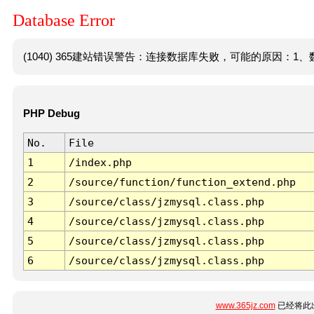
Database Error
(1040) 365建站错误警告：连接数据库失败，可能的原因：1、数
PHP Debug
No.
File
1
/index.php
2
/source/function/function_extend.php
3
/source/class/jzmysql.class.php
4
/source/class/jzmysql.class.php
5
/source/class/jzmysql.class.php
6
/source/class/jzmysql.class.php
www.365jz.com
已经将此