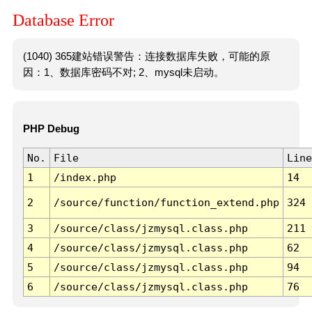
Database Error
(1040) 365建站错误警告：连接数据库失败，可能的原
因：1、数据库密码不对; 2、mysql未启动。
PHP Debug
No.
File
Line
1
/index.php
14
2
/source/function/function_extend.php
324
3
/source/class/jzmysql.class.php
211
4
/source/class/jzmysql.class.php
62
5
/source/class/jzmysql.class.php
94
6
/source/class/jzmysql.class.php
76