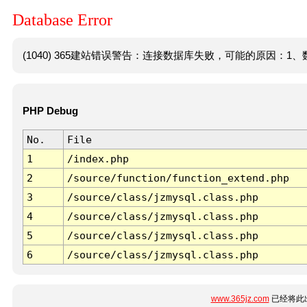
Database Error
(1040) 365建站错误警告：连接数据库失败，可能的原因：1、数
PHP Debug
No.
File
1
/index.php
2
/source/function/function_extend.php
3
/source/class/jzmysql.class.php
4
/source/class/jzmysql.class.php
5
/source/class/jzmysql.class.php
6
/source/class/jzmysql.class.php
www.365jz.com
已经将此