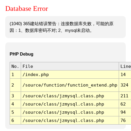
Database Error
(1040) 365建站错误警告：连接数据库失败，可能的原
因：1、数据库密码不对; 2、mysql未启动。
PHP Debug
No.
File
Line
1
/index.php
14
2
/source/function/function_extend.php
324
3
/source/class/jzmysql.class.php
211
4
/source/class/jzmysql.class.php
62
5
/source/class/jzmysql.class.php
94
6
/source/class/jzmysql.class.php
76