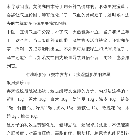
末导致阳虚。黄芪和白术等于用来补气健脾的。形体里潮湿重，
会辞让气血轮回，等寒湿化掉了，气血的路就通了，这时候补进
去的气就能在形体里畅快地跑啦。
中医一直讲气血不分家，补了气，天然也得补血。当归和泽兰等
于干这个的。当归既能补又能通，泽兰擅长活血祛瘀，还能和茯
苓、泽泻一齐把寒湿利出去。不外您可别把泽兰和泽泻搞混了，
泽兰还能活血，如若女性因为瘀血导致月信不调、闭经，也会用
到它。
泄浊减肥汤（姚培发方）：痰湿型肥美的救星
银河娱乐app
再来说说泄浊减肥汤，这是姚培发医师的方子。构成是这样的：
荷叶 15g，苍术 10g，白术 10g，姜半夏 10g，陈皮 10g，茯苓
15g，竹茹 9g，泽泻 15g，虎杖 15g，薏苡仁 12g，玫瑰花 9g，木
通 3g，桃仁 10g。
这方子的功效是芳醇化浊，健脾渗湿，还能降脂减肥，不仅能凑
合肥美症，对高血压病、高脂血症、脂肪肝、糖尿病也能起到补