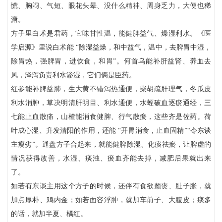
慌、胸闷、气短、眼花头晕、没什么精神、周身乏力，大便也稀
溏。
方子里白术是君药，它味甘性温，能健脾益气、燥湿利水。《医
学启源》里说白术能 “除湿益燥，和中益气，温中，去脾胃中湿，
除胃热，强脾胃，进饮食，和胃”。何首乌能补肝益肾、养血去
风，泽泻负责利水渗湿，它们俩是臣药。
红参能补脾益肺，生大黄不错泻热通便，柴胡疏肝理气，冬瓜皮
利水消肿，草决明清肝明目、利水通便，水蛭破血逐瘀通经，三
七能止血散痛，山楂能消食健脾、行气散瘀，这些齐是佐药。荷
叶成心湿、升发清阳的作用，还能 “开胃消食，止血固精”“令东谈
主瘦劣”。通盘方子合起来，就能健脾除湿、化痰祛瘀，让脾虚的
情况获得改善，水湿、痰浊、瘀血齐能去掉，减肥后果就出来
了。
如若有东谈主用这个方子的时候，还伴有食欲颓丧、肚子胀，就
加点厚朴、鸡内金；如若面容浮肿，就加车前子、大腹皮；痰多
的话，就加半夏、橘红。