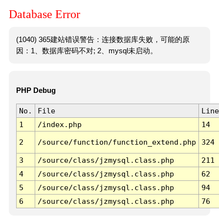
Database Error
(1040) 365建站错误警告：连接数据库失败，可能的原
因：1、数据库密码不对; 2、mysql未启动。
PHP Debug
No.
File
Line
1
/index.php
14
2
/source/function/function_extend.php
324
3
/source/class/jzmysql.class.php
211
4
/source/class/jzmysql.class.php
62
5
/source/class/jzmysql.class.php
94
6
/source/class/jzmysql.class.php
76