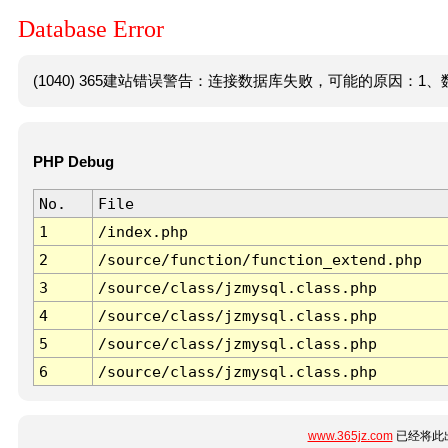
Database Error
(1040) 365建站错误警告：连接数据库失败，可能的原因：1、数
PHP Debug
No.
File
1
/index.php
2
/source/function/function_extend.php
3
/source/class/jzmysql.class.php
4
/source/class/jzmysql.class.php
5
/source/class/jzmysql.class.php
6
/source/class/jzmysql.class.php
www.365jz.com
已经将此