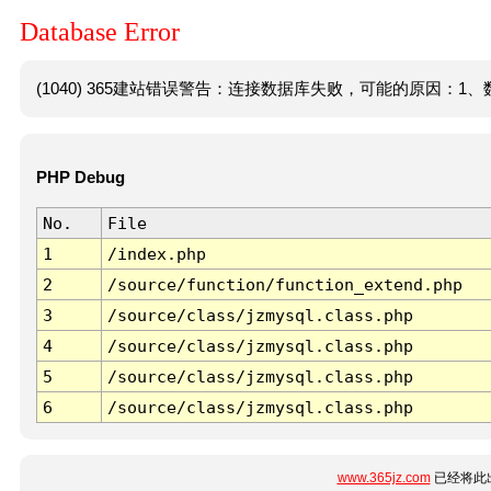
Database Error
(1040) 365建站错误警告：连接数据库失败，可能的原因：1、数
PHP Debug
No.
File
1
/index.php
2
/source/function/function_extend.php
3
/source/class/jzmysql.class.php
4
/source/class/jzmysql.class.php
5
/source/class/jzmysql.class.php
6
/source/class/jzmysql.class.php
www.365jz.com
已经将此