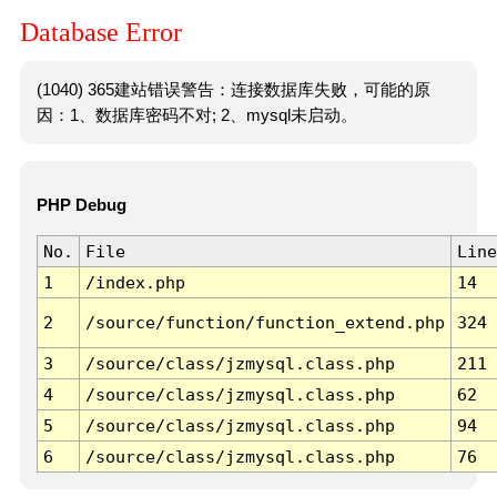
Database Error
(1040) 365建站错误警告：连接数据库失败，可能的原
因：1、数据库密码不对; 2、mysql未启动。
PHP Debug
No.
File
Line
1
/index.php
14
2
/source/function/function_extend.php
324
3
/source/class/jzmysql.class.php
211
4
/source/class/jzmysql.class.php
62
5
/source/class/jzmysql.class.php
94
6
/source/class/jzmysql.class.php
76