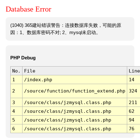
Database Error
(1040) 365建站错误警告：连接数据库失败，可能的原
因：1、数据库密码不对; 2、mysql未启动。
PHP Debug
No.
File
Line
1
/index.php
14
2
/source/function/function_extend.php
324
3
/source/class/jzmysql.class.php
211
4
/source/class/jzmysql.class.php
62
5
/source/class/jzmysql.class.php
94
6
/source/class/jzmysql.class.php
76