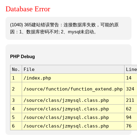
Database Error
(1040) 365建站错误警告：连接数据库失败，可能的原
因：1、数据库密码不对; 2、mysql未启动。
PHP Debug
No.
File
Line
1
/index.php
14
2
/source/function/function_extend.php
324
3
/source/class/jzmysql.class.php
211
4
/source/class/jzmysql.class.php
62
5
/source/class/jzmysql.class.php
94
6
/source/class/jzmysql.class.php
76