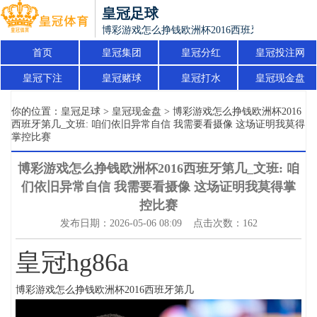
皇冠足球
博彩游戏怎么挣钱欧洲杯2016西班牙第几_文班:
首页
皇冠集团
皇冠分红
皇冠投注网
皇冠下注
皇冠赌球
皇冠打水
皇冠现金盘
你的位置：
皇冠足球
>
皇冠现金盘
> 博彩游戏怎么挣钱欧洲杯2016
西班牙第几_文班: 咱们依旧异常自信 我需要看摄像 这场证明我莫得
掌控比赛
博彩游戏怎么挣钱欧洲杯2016西班牙第几_文班: 咱
们依旧异常自信 我需要看摄像 这场证明我莫得掌
控比赛
发布日期：2026-05-06 08:09 点击次数：162
皇冠hg86a
博彩游戏怎么挣钱欧洲杯2016西班牙第几