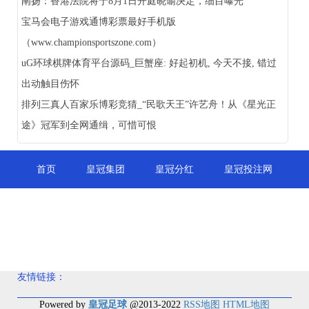
阐扬：香港法院将于8月1日开庭晓谕决定，细目曝光
宝马会电子游戏通博彩票最好手机版
（www.championsportszone.com）
uG环球棋牌体育平台源码_巨蟹座: 好起初机, 今天不接, 错过
出动触目伤怀
排列三真人百家乐博彩竞猜_“民歌天王”许艺舟！从《星光正
途》冠军到全网通缉，可惜可恨
首页
皇冠集团
皇冠分红
皇冠投注网
皇冠下注
皇冠赌球
皇冠打水
皇冠现金盘
皇冠入口
皇冠导航网
友情链接：
Powered by
皇冠足球
@2013-2022
RSS地图
HTML地图