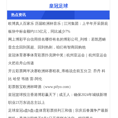
皇冠足球
热点资讯
欧博真人百家乐 历届欧洲杯音乐 | 江河集团：上半年开采荫庇
板块中标金额约113亿元，同比减少7%
网上博彩平台信用排名哪些有名的博彩公司_列维：若凯恩畴
昔念念回到英超、回到热刺，咱们有智商回购他
皇冠体育赛事体育彩票扑克牌中奖 | 杭州亚运会｜杭州亚运会
火把在舟山传递
开云彩票网半决赛欧洲杯赛程表_蒂格说念前五分卫: 乔丹 科
比 哈登 韦德 雷-阿伦
彩票骰宝欧洲杯啤酒（www.pifyo.com）
皇冠篮球投注香港博彩赢天下 | 成王人：确保2024年城镇新增
职业23万东说念主以上
足球皇冠a盘b盘c盘体育彩票排列三和值 | 宗庆后眷属争产最新