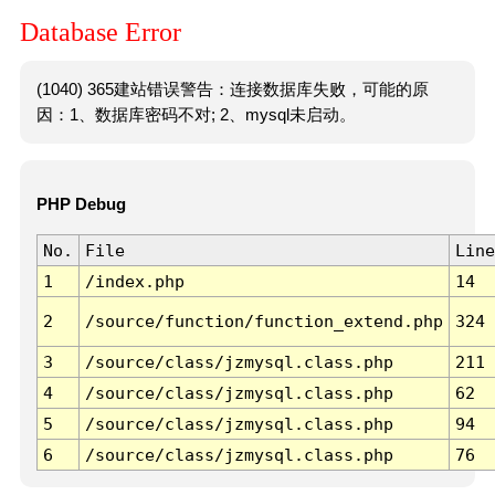
Database Error
(1040) 365建站错误警告：连接数据库失败，可能的原
因：1、数据库密码不对; 2、mysql未启动。
PHP Debug
No.
File
Line
1
/index.php
14
2
/source/function/function_extend.php
324
3
/source/class/jzmysql.class.php
211
4
/source/class/jzmysql.class.php
62
5
/source/class/jzmysql.class.php
94
6
/source/class/jzmysql.class.php
76