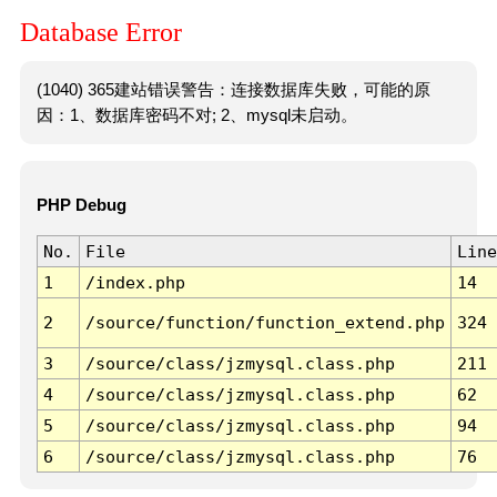
Database Error
(1040) 365建站错误警告：连接数据库失败，可能的原
因：1、数据库密码不对; 2、mysql未启动。
PHP Debug
No.
File
Line
1
/index.php
14
2
/source/function/function_extend.php
324
3
/source/class/jzmysql.class.php
211
4
/source/class/jzmysql.class.php
62
5
/source/class/jzmysql.class.php
94
6
/source/class/jzmysql.class.php
76