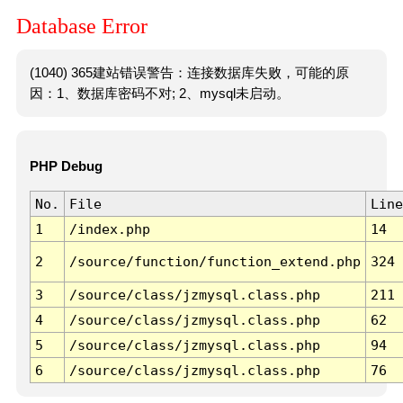
Database Error
(1040) 365建站错误警告：连接数据库失败，可能的原
因：1、数据库密码不对; 2、mysql未启动。
PHP Debug
No.
File
Line
1
/index.php
14
2
/source/function/function_extend.php
324
3
/source/class/jzmysql.class.php
211
4
/source/class/jzmysql.class.php
62
5
/source/class/jzmysql.class.php
94
6
/source/class/jzmysql.class.php
76