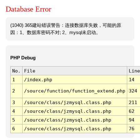
Database Error
(1040) 365建站错误警告：连接数据库失败，可能的原
因：1、数据库密码不对; 2、mysql未启动。
PHP Debug
No.
File
Line
1
/index.php
14
2
/source/function/function_extend.php
324
3
/source/class/jzmysql.class.php
211
4
/source/class/jzmysql.class.php
62
5
/source/class/jzmysql.class.php
94
6
/source/class/jzmysql.class.php
76