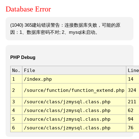
Database Error
(1040) 365建站错误警告：连接数据库失败，可能的原
因：1、数据库密码不对; 2、mysql未启动。
PHP Debug
No.
File
Line
1
/index.php
14
2
/source/function/function_extend.php
324
3
/source/class/jzmysql.class.php
211
4
/source/class/jzmysql.class.php
62
5
/source/class/jzmysql.class.php
94
6
/source/class/jzmysql.class.php
76